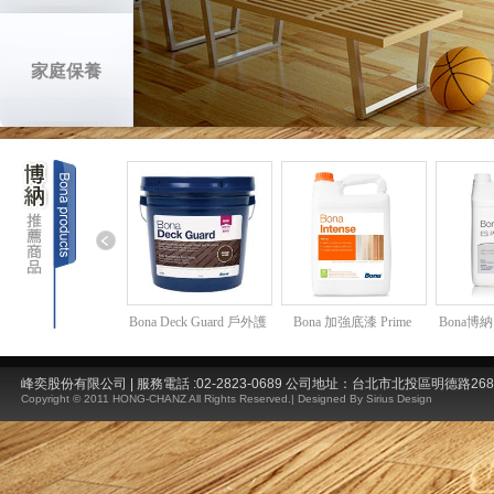
a Pure 彈性地板面漆
Bona Deck Guard 戶外護
Bona 加強底漆 Prime
Bona博納
木漆 3.79 L (一加侖) 原
Intense 5L
地板
色/棕色
峰奕股份有限公司 | 服務電話 :02-2823-0689 公司地址：台北市北投區明德路26
Copyright © 2011 HONG-CHANZ All Rights Reserved.|
Designed By Sirius Design