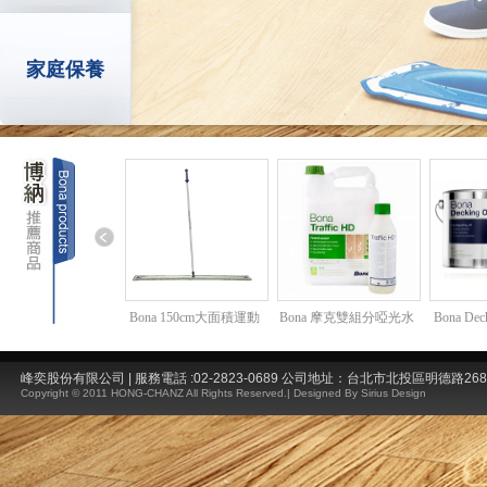
a博納 強力 (重臘層)
Bona 150cm大面積運動
Bona 摩克雙組分啞光水
Bona Dec
地板臘除臘劑
地板清潔保養專用拖把
性地板家具面漆
戶
組
峰奕股份有限公司 | 服務電話 :02-2823-0689 公司地址：台北市北投區明德路26
Copyright © 2011 HONG-CHANZ All Rights Reserved.|
Designed By Sirius Design