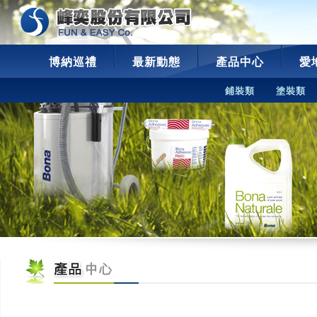
博納巡禮
最新動態
產品中心
愛
鋪裝類
塗裝類